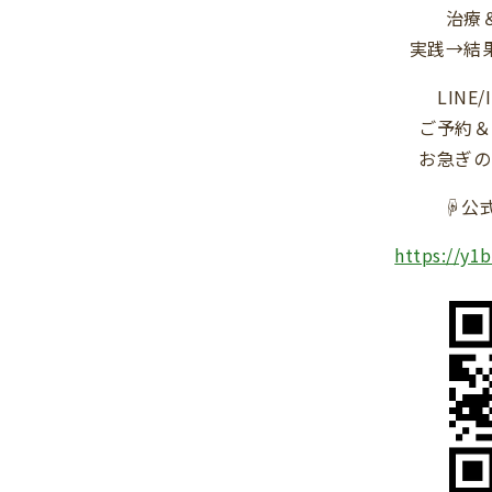
治療
実践→結
LINE
ご予約＆
お急ぎの
☟公式
https://y1