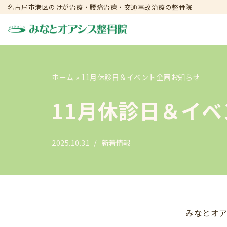
名古屋市港区のけが治療・腰痛治療・交通事故治療の整骨院
コ
ン
テ
ン
ホーム
»
11月休診日＆イベント企画お知らせ
ツ
へ
11月休診日＆イ
ス
キ
ッ
2025.10.31
新着情報
プ
みなとオア