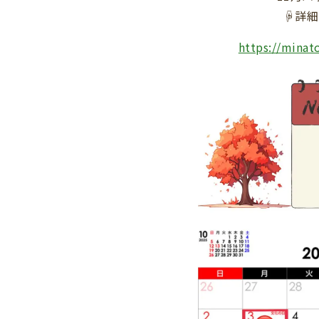
☟詳細
https://minat