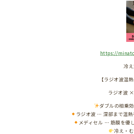
https://minat
冷え
【ラジオ波温熱
ラジオ波 
ダブルの相乗効
ラジオ波 … 深部まで温
メディセル … 筋膜を
冷え・む