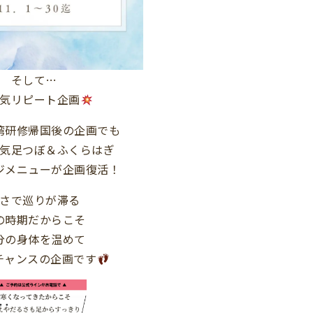
そして…
気リピート企画
湾研修帰国後の企画でも
気足つぼ＆ふくらはぎ
ジメニューが企画復活！
さで巡りが滞る
の時期だからこそ
分の身体を温めて
チャンスの企画です