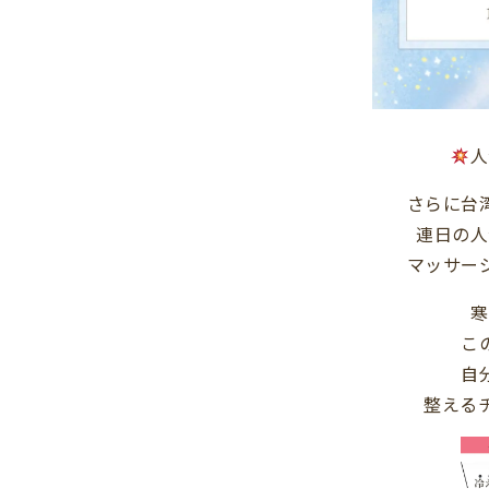
人
さらに台
連日の人
マッサー
寒
こ
自
整える