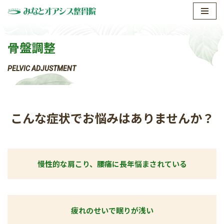
コ
ン
骨盤調整
テ
ン
PELVIC ADJUSTMENT
ツ
へ
ス
こんな症状でお悩みはありませんか？
キ
ッ
プ
慢性的な肩こり、腰痛に長年悩まされている
疲れのせいで眠りが浅い