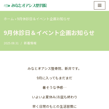
コ
ホーム
»
9月休診日＆イベント企画お知らせ
ン
テ
9月休診日＆イベント企画お知らせ
ン
ツ
2025.08.31
新着情報
へ
ス
キ
ッ
プ
みなとオアシス整骨院、新井です。
9月に入ってもまだまだ
暑そうな予感…
いよいよ夏休み/お盆も終わり
早く日常のもとの生活習慣に