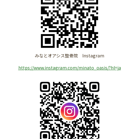
みなとオアシス整骨院 Instagram
https://www.instagram.com/minato_oasis/?hl=ja